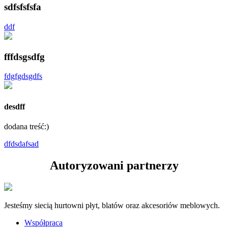
sdfsfsfsfa
ddf
fffdsgsdfg
fdgfgdsgdfs
desdff
dodana treść:)
dfdsdafsad
Autoryzowani partnerzy
Jesteśmy siecią hurtowni płyt, blatów oraz akcesoriów meblowych.
Współpraca