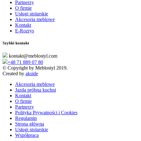
Partnerzy
O firmie
Usługi stolarskie
Akcesoria meblowe
Kontakt
E-Rozrys
Szybki kontakt
kontakt@meblostyl.com
+48 71 889 07 80
© Copyright by Meblostyl 2019.
Created by
akside
Akcesoria meblowe
Jazda próbna kuchni
Kontakt
O firmie
Partnerzy
Polityka Prywatności i Cookies
Regulamin
Strona główna
Usługi stolarskie
Współpraca